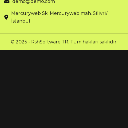
demo@demo.com
Mercuryweb Sk. Mercuryweb mah. Silivri/
İstanbul
© 2025 - RshSoftware TR. Tüm hakları saklıdır.