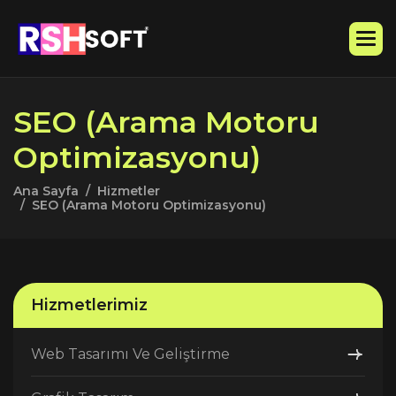
S
E
O
(
A
r
a
m
a
M
o
t
o
r
u
O
p
t
i
m
i
z
a
s
y
o
n
u
)
Ana Sayfa
Hizmetler
SEO (Arama Motoru Optimizasyonu)
Hizmetlerimiz
Web Tasarımı Ve Geliştirme