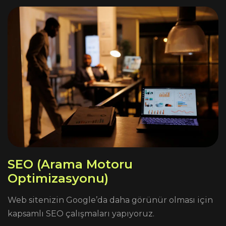
S
E
O
(
A
r
a
m
a
M
o
t
o
r
u
O
p
t
i
m
i
z
a
s
y
o
n
u
)
Web sitenizin Google’da daha görünür olması için
kapsamlı SEO çalışmaları yapıyoruz.