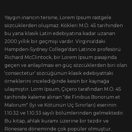
Yaygın inancın tersine, Lorem Ipsum rastgele
sözcüklerden oluşmaz. Kökleri M.Ö. 45 tarihinden
bu yana klasik Latin edebiyatına kadar uzanan
2000 yıllık bir geçmişi vardır. Virginia'daki
Hampden-Sydney College'dan Latince profesörü
Richard McClintock, bir Lorem Ipsum pasajında
geçen ve anlaşılması en güç sözcüklerden biri olan
'consectetur' sözcüğünün klasik edebiyattaki
örneklerini incelediğinde kesin bir kaynağa
ulaşmıştır. Lorm Ipsum, Çiçero tarafından M.Ö. 45
tarihinde kaleme alınan "de Finibus Bonorum et
Malorum" (İyi ve Kötünün Uç Sınırları) eserinin
1.10.32 ve 1.10.33 sayılı bölümlerinden gelmektedir.
Bu kitap, ahlak kuramı üzerine bir tezdir ve
Rönesans döneminde çok popüler olmuştur.