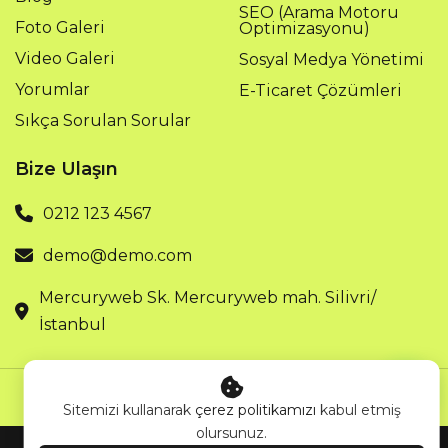
SEO (Arama Motoru
Foto Galeri
Optimizasyonu)
Video Galeri
Sosyal Medya Yönetimi
Yorumlar
E-Ticaret Çözümleri
Sıkça Sorulan Sorular
Bize Ulaşın
0212 123 4567
demo@demo.com
Mercuryweb Sk. Mercuryweb mah. Silivri/
Sitemizi kullanarak
çerez politikamızı
kabul etmiş
İstanbul
olursunuz.
Kabul Et
© 2025 - RshSoftware TR. Tüm hakları saklıdır.