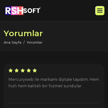
Y
o
r
u
m
l
a
r
Ana Sayfa
Yorumlar
Mercuryweb ile markamı dijitale taşıdım. Hem
hızlı hem kaliteli bir hizmet sundular.